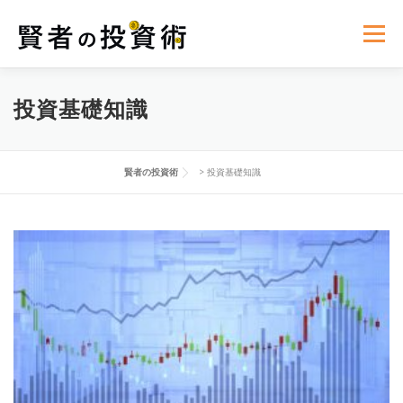
コ
ン
メニュー
テ
ン
ツ
へ
投資基礎知識
リスク管理
世界経済ニュース
投資基礎知識
ス
キ
ッ
プ
資産運用の心理学
投資法則と戦略
賢者の投資術
>
投資基礎知識