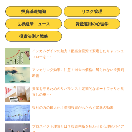
投資基礎知識
リスク管理
世界経済ニュース
資産運用の心理学
投資法則と戦略
インカムゲインの魅力！配当金投資で安定したキャッシュ
フローを･･･
アンカリング効果に注意！過去の価格に縛られない投資判
断術
資産を守るためのリバランス！定期的なポートフォリオ見
直しの重･･･
複利の力の最大化！長期投資がもたらす驚異の効果
プロスペクト理論とは？投資判断を狂わせる心理的バイア