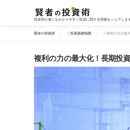
コ
ン
テ
投資初心者にもわかりやすく投資に関する情報をシェアしま
ン
ツ
賢者の投資術
>
投資基礎知識
>
複利の力の最
へ
ス
キ
複利の力の最大化！長期投
ッ
プ