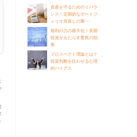
資産を守るためのリバラ
ンス！定期的なポートフ
ォリオ見直しの重･･･
複利の力の最大化！長期
投資がもたらす驚異の効
果
プロスペクト理論とは？
投資判断を狂わせる心理
的バイアス
に
つ
雪
昇
を