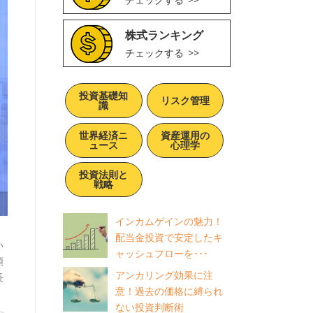
株式ランキング
チェックする
投資基礎知
リスク管理
識
世界経済ニ
資産運用の
ュース
心理学
投資法則と
戦略
インカムゲインの魅力！
配当金投資で安定したキ
い
ャッシュフローを･･･
類
アンカリング効果に注
長
意！過去の価格に縛られ
ない投資判断術