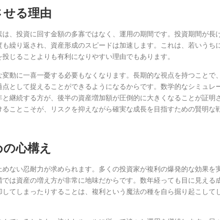
させる理由
素は、投資に回す金額の多寡ではなく、運用の期間です。投資期間が長
度も繰り返され、資産形成のスピードは加速します。これは、若いうち
を投じることよりも有利になりやすい理由でもあります。
な変動に一喜一憂する必要もなくなります。長期的な視点を持つことで
過点として捉えることができるようになるからです。数学的なシミュレ
年と継続する方が、後半の資産増加額が圧倒的に大きくなることが証明
けることこそが、リスクを抑えながら確実な成長を目指すための賢明な
めの心構え
止めない忍耐力が求められます。多くの投資家が複利の爆発的な効果を
階では資産の増え方が非常に地味だからです。数年経っても目に見える
却してしまったりすることは、複利という魔法の種を自ら掘り起こして