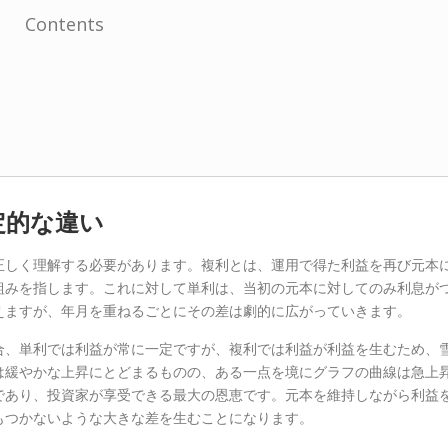
Contents
定的な違い
正しく理解する必要があります。複利とは、運用で得た利益を再び元本
組みを指します。これに対して単利は、当初の元本に対してのみ利息が
えますが、年月を重ねるごとにその差は劇的に広がっていきます。
合、単利では利益が常に一定ですが、複利では利益が利益を生むため、
は緩やかな上昇にとどまるものの、ある一点を境にグラフの曲線は急上
であり、投資家が享受できる最大の恩恵です。元本を維持しながら利益
もつかないような大きな差を生むことになります。