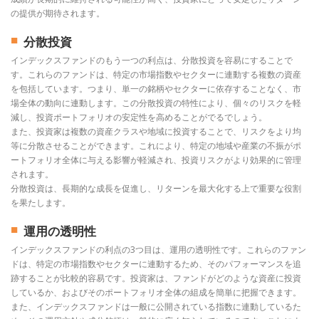
の提供が期待されます。
分散投資
インデックスファンドのもう一つの利点は、分散投資を容易にすることで
す。これらのファンドは、特定の市場指数やセクターに連動する複数の資産
を包括しています。つまり、単一の銘柄やセクターに依存することなく、市
場全体の動向に連動します。この分散投資の特性により、個々のリスクを軽
減し、投資ポートフォリオの安定性を高めることがでるでしょう。
また、投資家は複数の資産クラスや地域に投資することで、リスクをより均
等に分散させることができます。これにより、特定の地域や産業の不振がポ
ートフォリオ全体に与える影響が軽減され、投資リスクがより効果的に管理
されます。
分散投資は、長期的な成長を促進し、リターンを最大化する上で重要な役割
を果たします。
運用の透明性
インデックスファンドの利点の3つ目は、運用の透明性です。これらのファン
ドは、特定の市場指数やセクターに連動するため、そのパフォーマンスを追
跡することが比較的容易です。投資家は、ファンドがどのような資産に投資
しているか、およびそのポートフォリオ全体の組成を簡単に把握できます。
また、インデックスファンドは一般に公開されている指数に連動しているた