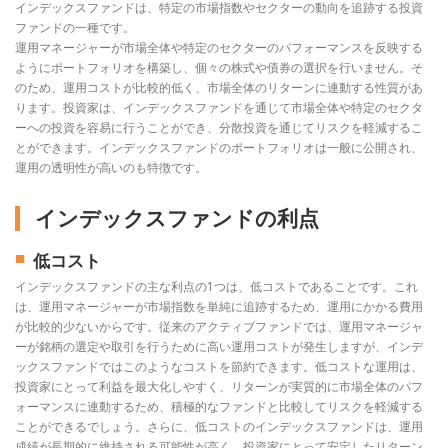
インデックスファンドは、特定の市場指数やセクターの動向を追跡する投資
ファンドの一種です。
運用マネージャーが市場全体や特定のセクターのパフォーマンスを反映する
ようにポートフォリオを構築し、個々の株式や債券の選択を行いません。そ
のため、運用コストが比較的低く、市場全体のリターンに連動する性質があ
ります。投資家は、インデックスファンドを通じて市場全体や特定のセクタ
ーへの投資を容易に行うことができ、分散投資を通じてリスクを軽減するこ
とができます。インデックスファンドのポートフォリオは一般に公開され、
運用の透明性が高いのも特徴です。
インデックスファンドの利点
低コスト
インデックスファンドの主な利点の1つは、低コストであることです。これ
は、運用マネージャーが市場指数を単純に追跡するため、運用にかかる費用
が比較的少ないからです。従来のアクティブファンドでは、運用マネージャ
ーが銘柄の選定や取引を行うために高い運用コストが発生しますが、インデ
ックスファンドではこのようなコストを節約できます。低コストな運用は、
投資家にとって利益を最大化しやすく、リターンが実質的に市場全体のパフ
ォーマンスに連動するため、積極的なファンドと比較してリスクを軽減する
ことができるでしょう。さらに、低コストのインデックスファンドは、運用
成績が長期的に維持される可能性が高く、投資家にとって安定したリターン