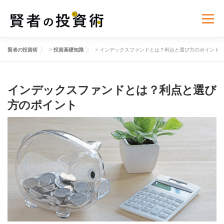
コ
ン
メニュー
テ
ン
ツ
賢者の投資術
>
投資基礎知識
>
インデックスファンドとは？利点と選び方のポイント
へ
投資基礎知識
リスク管理
世界経済ニュース
ス
キ
ッ
インデックスファンドとは？利点と選び
プ
資産運用の心理学
投資法則と戦略
方のポイント