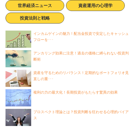
世界経済ニュース
資産運用の心理学
投資法則と戦略
インカムゲインの魅力！配当金投資で安定したキャッシュ
フローを･･･
アンカリング効果に注意！過去の価格に縛られない投資判
断術
資産を守るためのリバランス！定期的なポートフォリオ見
直しの重･･･
複利の力の最大化！長期投資がもたらす驚異の効果
プロスペクト理論とは？投資判断を狂わせる心理的バイア
ス