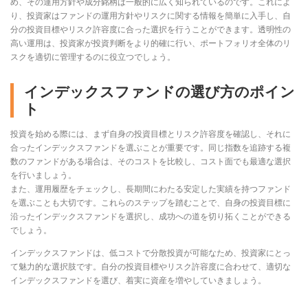
め、その運用方針や成分銘柄は一般的に広く知られているのです。これによ
り、投資家はファンドの運用方針やリスクに関する情報を簡単に入手し、自
分の投資目標やリスク許容度に合った選択を行うことができます。透明性の
高い運用は、投資家が投資判断をより的確に行い、ポートフォリオ全体のリ
スクを適切に管理するのに役立つでしょう。
インデックスファンドの選び方のポイン
ト
投資を始める際には、まず自身の投資目標とリスク許容度を確認し、それに
合ったインデックスファンドを選ぶことが重要です。同じ指数を追跡する複
数のファンドがある場合は、そのコストを比較し、コスト面でも最適な選択
を行いましょう。
また、運用履歴をチェックし、長期間にわたる安定した実績を持つファンド
を選ぶことも大切です。これらのステップを踏むことで、自身の投資目標に
沿ったインデックスファンドを選択し、成功への道を切り拓くことができる
でしょう。
インデックスファンドは、低コストで分散投資が可能なため、投資家にとっ
て魅力的な選択肢です。自分の投資目標やリスク許容度に合わせて、適切な
インデックスファンドを選び、着実に資産を増やしていきましょう。