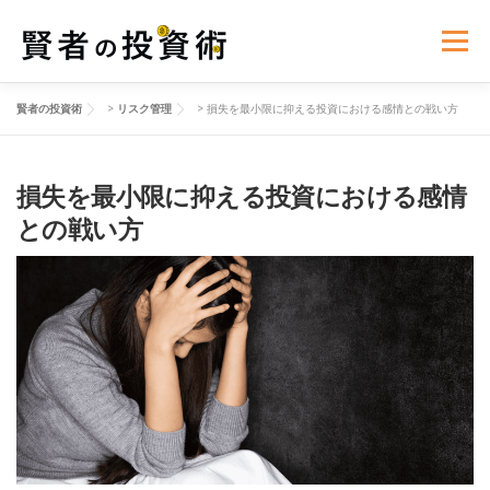
コ
ン
メニュー
テ
ン
ツ
賢者の投資術
>
リスク管理
>
損失を最小限に抑える投資における感情との戦い方
へ
投資基礎知識
リスク管理
世界経済ニュース
ス
キ
ッ
損失を最小限に抑える投資における感情
プ
資産運用の心理学
投資法則と戦略
との戦い方