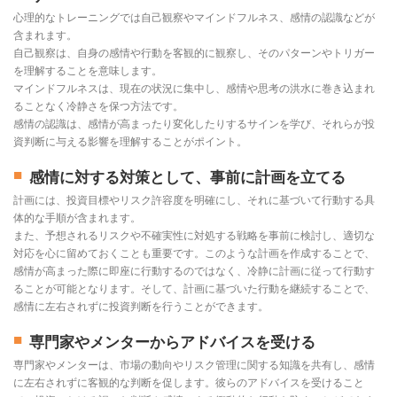
心理的なトレーニングでは自己観察やマインドフルネス、感情の認識などが
含まれます。
自己観察は、自身の感情や行動を客観的に観察し、そのパターンやトリガー
を理解することを意味します。
マインドフルネスは、現在の状況に集中し、感情や思考の洪水に巻き込まれ
ることなく冷静さを保つ方法です。
感情の認識は、感情が高まったり変化したりするサインを学び、それらが投
資判断に与える影響を理解することがポイント。
感情に対する対策として、事前に計画を立てる
計画には、投資目標やリスク許容度を明確にし、それに基づいて行動する具
体的な手順が含まれます。
また、予想されるリスクや不確実性に対処する戦略を事前に検討し、適切な
対応を心に留めておくことも重要です。このような計画を作成することで、
感情が高まった際に即座に行動するのではなく、冷静に計画に従って行動す
ることが可能となります。そして、計画に基づいた行動を継続することで、
感情に左右されずに投資判断を行うことができます。
専門家やメンターからアドバイスを受ける
専門家やメンターは、市場の動向やリスク管理に関する知識を共有し、感情
に左右されずに客観的な判断を促します。彼らのアドバイスを受けること