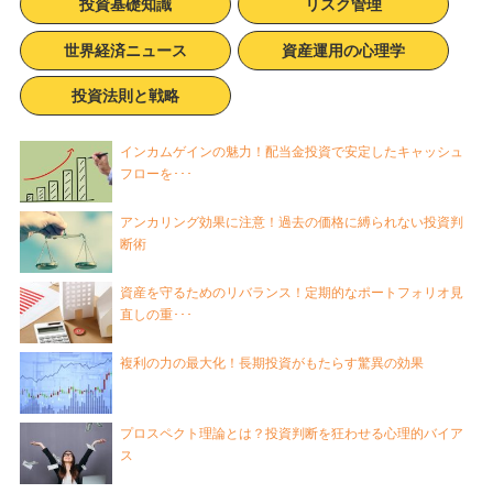
投資基礎知識
リスク管理
世界経済ニュース
資産運用の心理学
投資法則と戦略
インカムゲインの魅力！配当金投資で安定したキャッシュ
フローを･･･
アンカリング効果に注意！過去の価格に縛られない投資判
断術
資産を守るためのリバランス！定期的なポートフォリオ見
直しの重･･･
複利の力の最大化！長期投資がもたらす驚異の効果
プロスペクト理論とは？投資判断を狂わせる心理的バイア
ス