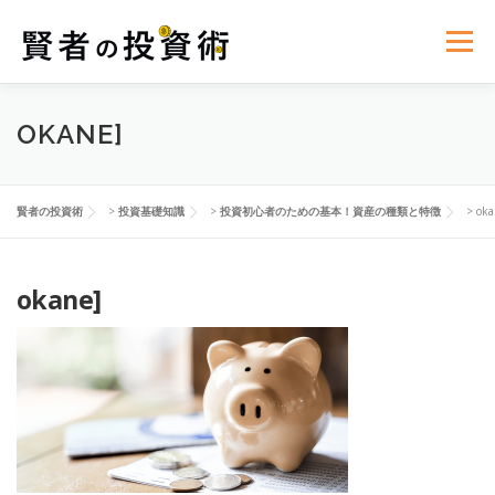
コ
ン
メニュー
テ
ン
ツ
へ
投資基礎知識
リスク管理
世界経済ニュース
OKANE]
ス
キ
ッ
プ
資産運用の心理学
投資法則と戦略
賢者の投資術
>
投資基礎知識
>
投資初心者のための基本！資産の種類と特徴
>
oka
okane]