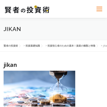
コ
ン
メニュー
テ
ン
ツ
へ
投資基礎知識
リスク管理
世界経済ニュース
JIKAN
ス
キ
ッ
プ
資産運用の心理学
投資法則と戦略
賢者の投資術
>
投資基礎知識
>
投資初心者のための基本！資産の種類と特徴
>
jik
jikan