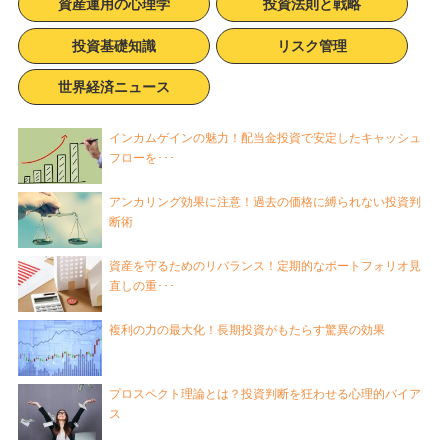
資産運用の心理学
投資法則と戦略
投資基礎知識
リスク管理
世界経済ニュース
インカムゲインの魅力！配当金投資で安定したキャッシュ
フローを･･･
アンカリング効果に注意！過去の価格に縛られない投資判
断術
資産を守るためのリバランス！定期的なポートフォリオ見
直しの重･･･
複利の力の最大化！長期投資がもたらす驚異の効果
プロスペクト理論とは？投資判断を狂わせる心理的バイア
ス